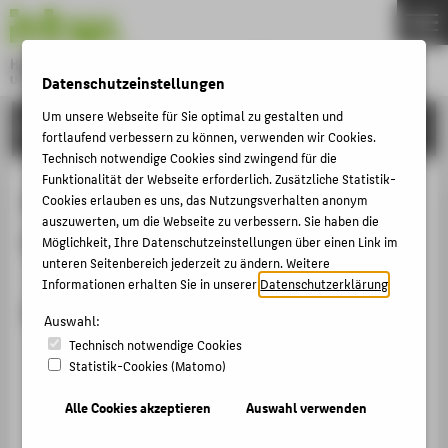
DE
EN
Hochschule für Technik und Wirtschaft Berlin
University of Applied Sciences
Datenschutzeinstellungen
Menu
Um unsere Webseite für Sie optimal zu gestalten und
THEMEN
STUDIUM
fortlaufend verbessern zu können, verwenden wir Cookies.
HOCHSCHULE
Technisch notwendige Cookies sind zwingend für die
Funktionalität der Webseite erforderlich. Zusätzliche Statistik-
CAMPUS
Akademischer Kalender:
Cookies erlauben es uns, das Nutzungsverhalten anonym
STUDIUM
auszuwerten, um die Webseite zu verbessern. Sie haben die
Wintersemester 2025/26
Möglichkeit, Ihre Datenschutzeinstellungen über einen Link im
LEHRE
unteren Seitenbereich jederzeit zu ändern. Weitere
Informationen erhalten Sie in unserer
Datenschutzerklärung
.
FORSCHUNG
Seiteninhalt
Auswahl:
KARRIERE
Technisch notwendige Cookies
Erstsemesterveranstaltungen
INTERNATIONAL
Statistik-Cookies (Matomo)
Semesterzeiten
Einschreibung & Rückmeldung
Alle Cookies akzeptieren
Auswahl verwenden
INFORMATIONEN FÜR
Kurse, Prüfungen & Abschlussarbeit